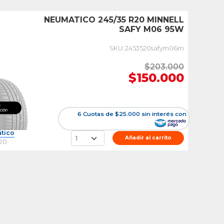
NEUMATICO 245/35 R20 MINNELL
SAFY M06 95W
SKU: 2453520safym06m
$203.000
$150.000
6 Cuotas de $25.000 sin interés con
tico
Añadir al carrito
R20