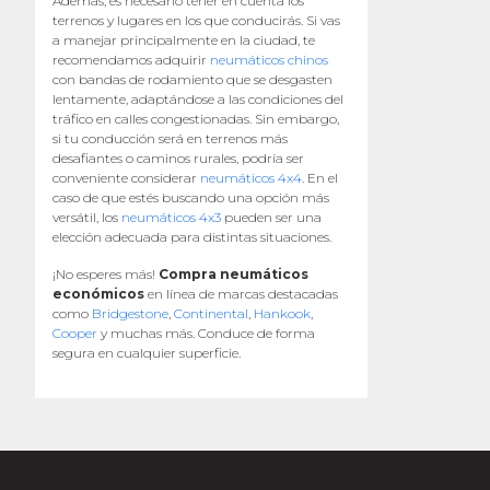
Además, es necesario tener en cuenta los
terrenos y lugares en los que conducirás. Si vas
a manejar principalmente en la ciudad, te
recomendamos adquirir
neumáticos chinos
con bandas de rodamiento que se desgasten
lentamente, adaptándose a las condiciones del
tráfico en calles congestionadas. Sin embargo,
si tu conducción será en terrenos más
desafiantes o caminos rurales, podría ser
conveniente considerar
neumáticos 4x4
. En el
caso de que estés buscando una opción más
versátil, los
neumáticos 4x3
pueden ser una
elección adecuada para distintas situaciones.
¡No esperes más!
Compra neumáticos
económicos
en línea de marcas destacadas
como
Bridgestone
,
Continental
,
Hankook
,
Cooper
y muchas más. Conduce de forma
segura en cualquier superficie.