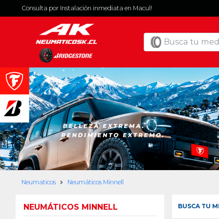
Consulta por Instalación inmediata en Macul!
Neumaticos
Neumáticos Minnell
NEUMÁTICOS MINNELL
BUSCA TU M