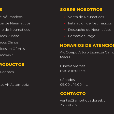
S
SOBRE NOSOTROS
e Néumaticos
Venta de Néumaticos
ción de Neumaticos
Instalación de Neumaticos
ho de Neumaticos
Despacho de Neumaticos
cos Runflat
Formas de Pago
cos Chinos
HORARIOS DE ATENCIÓ
cos en Ofertas
Av. Obispo Arturo Espinoza Camp
cos 4x3
Macul
RODUCTOS
Lunes a Viernes
8:30 a 18:00 hrs.
guadores
Sábados
os AK Automotriz
09:00 a 14:00 hrs.
CONTACTO
ventas@amortiguadoresk.cl
2 2608 2117