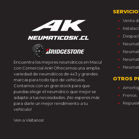
SERVICIO
Venta d
Instala
Despac
Neumati
Neumati
Neumati
Encuentra los mejores neumáticos en Macul
Neumati
con Comercial Ank! Ofrecemos una amplia
variedad de neumáticos de 4x3 y grandes
OTROS P
marcas para todo tipo de vehículos.
Contamos con un gran stock para que
Amorti
puedas elegir el neumático que mejor se
Frenos
adapte a tus necesidades. ¡No esperes más
Repuest
para darle un mejor rendimiento a tu
vehículo!
Ven a Visítanos!