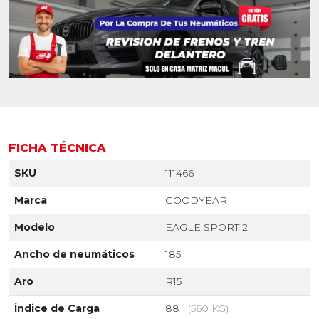
FICHA TÉCNICA
SKU
111466
Marca
GOODYEAR
Modelo
EAGLE SPORT 2
Ancho de neumáticos
185
Aro
R15
Índice de Carga
88
(560 KG)