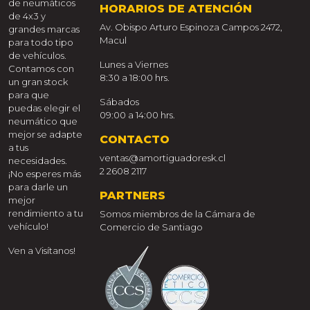
de neumáticos
HORARIOS DE ATENCIÓN
de 4x3 y
Av. Obispo Arturo Espinoza Campos 2472,
grandes marcas
Macul
para todo tipo
de vehículos.
Lunes a Viernes
Contamos con
8:30 a 18:00 hrs.
un gran stock
para que
Sábados
puedas elegir el
09:00 a 14:00 hrs.
neumático que
mejor se adapte
CONTACTO
a tus
ventas@amortiguadoresk.cl
necesidades.
2 2608 2117
¡No esperes más
para darle un
PARTNERS
mejor
rendimiento a tu
Somos miembros de la Cámara de
vehículo!
Comercio de Santiago
Ven a Visítanos!