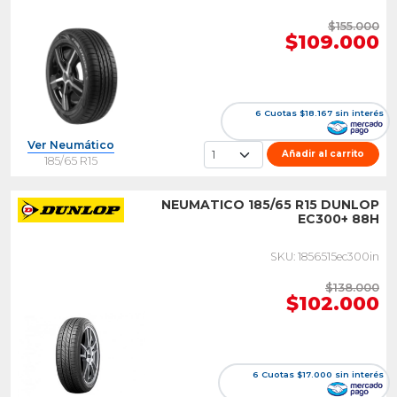
$155.000
$109.000
6 Cuotas $18.167 sin interés
Ver Neumático
Añadir al carrito
185/65 R15
NEUMATICO 185/65 R15 DUNLOP
EC300+ 88H
SKU: 1856515ec300in
$138.000
$102.000
6 Cuotas $17.000 sin interés