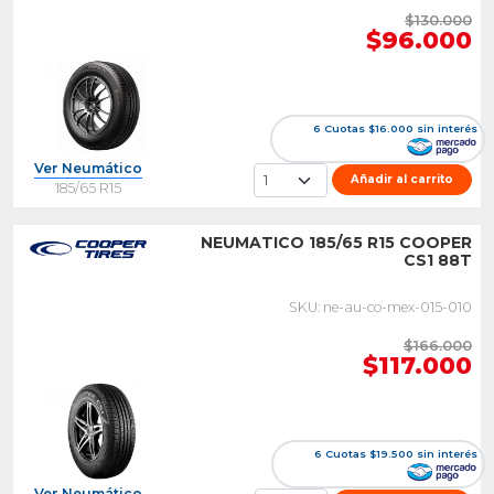
$130.000
$96.000
6 Cuotas $16.000 sin interés
Ver Neumático
Añadir al carrito
185/65 R15
NEUMATICO 185/65 R15 COOPER
CS1 88T
SKU: ne-au-co-mex-015-010
$166.000
$117.000
6 Cuotas $19.500 sin interés
Ver Neumático