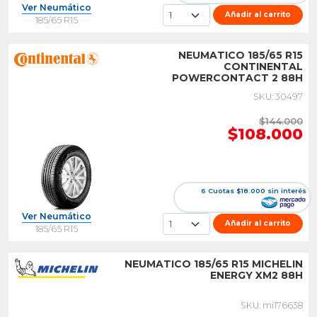
Ver Neumático
Añadir al carrito
185/65 R15
NEUMATICO 185/65 R15
CONTINENTAL
POWERCONTACT 2 88H
SKU: 30497
$144.000
$108.000
6 Cuotas $18.000 sin interés
Ver Neumático
Añadir al carrito
185/65 R15
NEUMATICO 185/65 R15 MICHELIN
ENERGY XM2 88H
SKU: mi176638