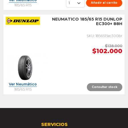
Añadir al carrito
185/65 R15
NEUMATICO 185/65 R15 DUNLOP
EC300+ 88H
SKU: 1856515ec300br
$138.000
$102.000
Ver Neumático
Consultar stock
185/65 R15
SERVICIOS