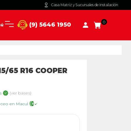
Casa Matriz y Sucursales de Instalación
0
(9) 5646 1950
nú
5/65 R16 COOPER
os
(ver bases)
anceo en Macul