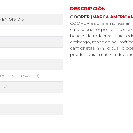
DESCRIPCIÓN
COOPER
(MARCA AMERICA
EX-016-015
COOPER es una empresa ameri
calidad que respondan con éxi
bandas de rodaduras para tod
embargo, manejan neumáticos 
camionetas, 4×4, lo cual lo p
pueden durar más km dependi
G POR NEUMÁTICO)
 HR)