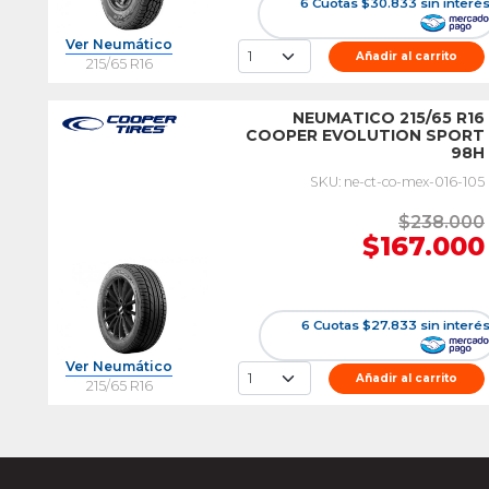
6 Cuotas $30.833 sin interé
Ver Neumático
Añadir al carrito
215/65 R16
NEUMATICO 215/65 R16
COOPER EVOLUTION SPORT
98H
SKU: ne-ct-co-mex-016-105
$238.000
$167.000
6 Cuotas $27.833 sin interé
Ver Neumático
Añadir al carrito
215/65 R16