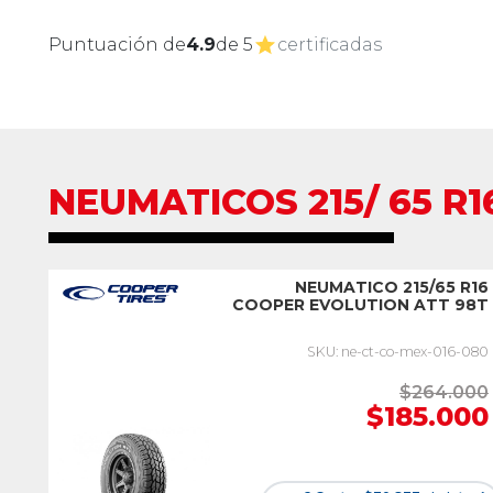
Puntuación de
4.9
de 5
certificadas
NEUMATICOS 215/ 65 R1
NEUMATICO 215/65 R16
COOPER EVOLUTION ATT 98T
SKU: ne-ct-co-mex-016-080
$264.000
$185.000