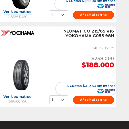
6 Cuotas $28.500 sin interés
Ver Neumático
Añadir al carrito
215/65 R16C
NEUMATICO 215/65 R16
YOKOHAMA G055 98H
SKU: 793875
$258.000
$188.000
6 Cuotas $31.333 sin interés
Ver Neumático
Añadir al carrito
215/65 R16