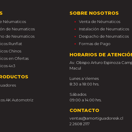
S
SOBRE NOSOTROS
e Néumaticos
Venta de Néumaticos
ción de Neumaticos
Instalación de Neumaticos
ho de Neumaticos
Despacho de Neumaticos
cos Runflat
Formas de Pago
cos Chinos
HORARIOS DE ATENCIÓ
cos en Ofertas
Av. Obispo Arturo Espinoza Camp
cos 4x3
Macul
RODUCTOS
Lunes a Viernes
8:30 a 18:00 hrs.
guadores
Sábados
os AK Automotriz
09:00 a 14:00 hrs.
CONTACTO
ventas@amortiguadoresk.cl
2 2608 2117