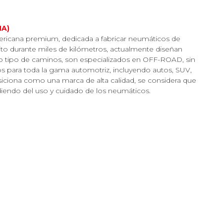
NA)
cana premium, dedicada a fabricar neumáticos de
to durante miles de kilómetros, actualmente diseñan
o tipo de caminos, son especializados en OFF-ROAD, sin
para toda la gama automotriz, incluyendo autos, SUV,
osiciona como una marca de alta calidad, se considera que
endo del uso y cuidado de los neumáticos.