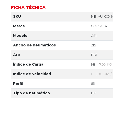
FICHA TÉCNICA
SKU
NE-AU-CO-M
Marca
COOPER
Modelo
CS1
Ancho de neumáticos
215
Aro
R16
Índice de Carga
98
(750 K
Índice de Velocidad
T
(190 KM /
Perfil
65
Tipo de neumático
HT