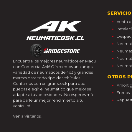
SERVICIO
Venta d
Instala
Despac
Neumati
Neumati
Neumati
Encuentra los mejores neumáticos en Macul
Neumati
con Comercial Ank! Ofrecemos una amplia
variedad de neumáticos de 4x3 y grandes
OTROS P
marcas para todo tipo de vehículos.
Contamos con un gran stock para que
Amorti
puedas elegir el neumático que mejor se
Frenos
adapte a tus necesidades. ¡No esperes más
Repuest
para darle un mejor rendimiento a tu
vehículo!
Ven a Visítanos!