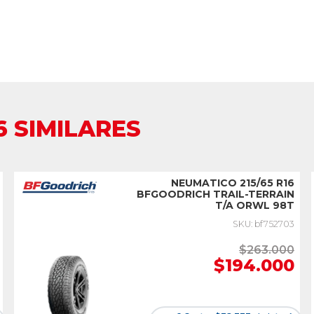
6 SIMILARES
NEUMATICO 215/65 R16
BFGOODRICH TRAIL-TERRAIN
T/A ORWL 98T
SKU: bf752703
$263.000
$194.000