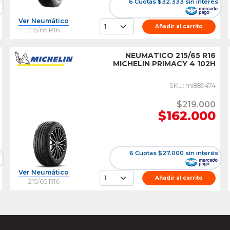
s
6 Cuotas $32.333 sin interés
Ver Neumático
Añadir al carrito
215/65 R16
NEUMATICO 215/65 R16
MICHELIN PRIMACY 4 102H
SKU: mi889474
$219.000
$162.000
s
6 Cuotas $27.000 sin interés
Ver Neumático
Añadir al carrito
215/65 R16