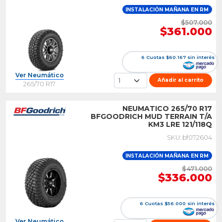
INSTALACIÓN MAÑANA EN RM
$507.000
$361.000
6 Cuotas $60.167 sin interés
Ver Neumático
Añadir al carrito
265/70 R17
NEUMATICO 265/70 R17
BFGOODRICH MUD TERRAIN T/A
KM3 LRE 121/118Q
SKU: bf072604
INSTALACIÓN MAÑANA EN RM
$471.000
$336.000
6 Cuotas $56.000 sin interés
Ver Neumático