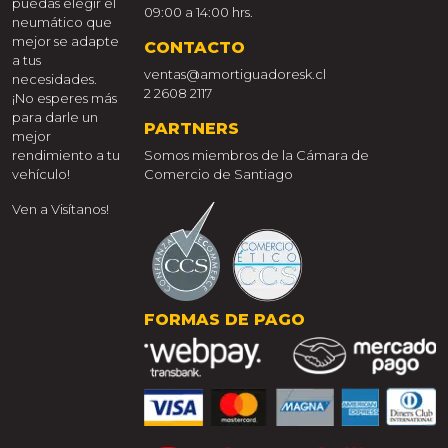
puedas elegir el
09:00 a 14:00 hrs.
neumático que
mejor se adapte
CONTACTO
a tus
ventas@amortiguadoresk.cl
necesidades.
2 2608 2117
¡No esperes más
para darle un
PARTNERS
mejor
rendimiento a tu
Somos miembros de la Cámara de
vehículo!
Comercio de Santiago
Ven a Visítanos!
FORMAS DE PAGO