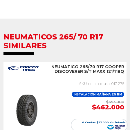
NEUMATICOS 265/ 70 R17
SIMILARES
NEUMATICO 265/70 R17 COOPER
DISCOVERER S/T MAXX 121/118Q
SKU: ne-ct-co-usa-017-275
INSTALACIÓN MAÑANA EN RM
$653.000
$462.000
6 Cuotas $77.000 sin interés