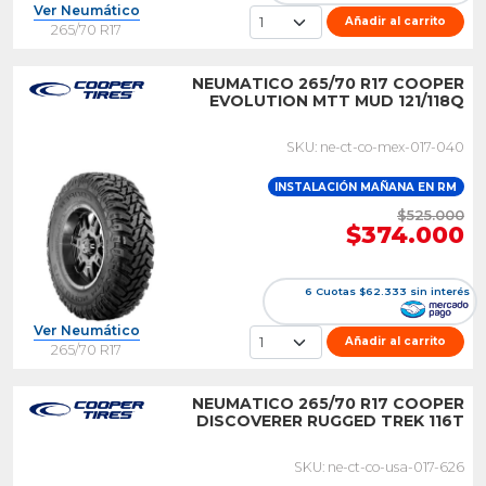
Ver Neumático
Añadir al carrito
265/70 R17
NEUMATICO 265/70 R17 COOPER
EVOLUTION MTT MUD 121/118Q
SKU: ne-ct-co-mex-017-040
INSTALACIÓN MAÑANA EN RM
$525.000
$374.000
6 Cuotas $62.333 sin interés
Ver Neumático
Añadir al carrito
265/70 R17
NEUMATICO 265/70 R17 COOPER
DISCOVERER RUGGED TREK 116T
SKU: ne-ct-co-usa-017-626