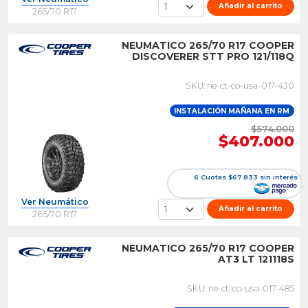
Añadir al carrito
265/70 R17
NEUMATICO 265/70 R17 COOPER
DISCOVERER STT PRO 121/118Q
SKU: ne-ct-co-usa-017-430
INSTALACIÓN MAÑANA EN RM
$574.000
$407.000
6 Cuotas $67.833 sin interés
Ver Neumático
Añadir al carrito
265/70 R17
NEUMATICO 265/70 R17 COOPER
AT3 LT 121118S
SKU: ne-ct-co-usa-017-485