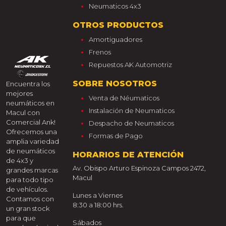
Neumaticos 4x3
OTROS PRODUCTOS
Amortiguadores
Frenos
Repuestos AK Automotriz
SOBRE NOSOTROS
Encuentra los
mejores
Venta de Néumaticos
neumáticos en
Instalación de Neumaticos
Macul con
Comercial Ank!
Despacho de Neumaticos
Ofrecemos una
Formas de Pago
amplia variedad
de neumáticos
HORARIOS DE ATENCIÓN
de 4x3 y
Av. Obispo Arturo Espinoza Campos 2472,
grandes marcas
Macul
para todo tipo
de vehículos.
Lunes a Viernes
Contamos con
8:30 a 18:00 hrs.
un gran stock
para que
Sábados