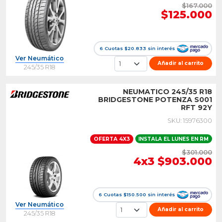
$167.000
$125.000
6 Cuotas $20.833 sin interés
Ver Neumático
Añadir al carrito
245/35 R18
NEUMATICO 245/35 R18
BRIDGESTONE POTENZA S001
RFT 92Y
SKU: 15976300
OFERTA 4X3
INSTALA EL LUNES EN RM
$301.000
4x3 $903.000
6 Cuotas $150.500 sin interés
Ver Neumático
Añadir al carrito
245/35 R18