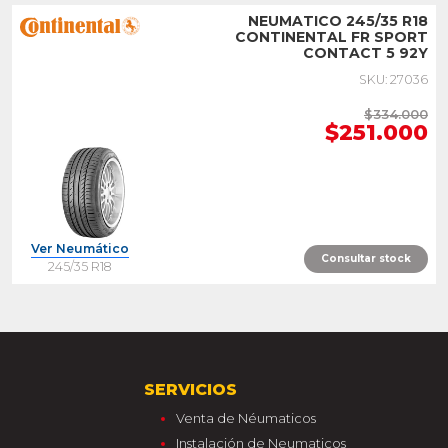
NEUMATICO 245/35 R18
CONTINENTAL FR SPORT
CONTACT 5 92Y
SKU: 27036
$334.000
$251.000
Ver Neumático
Consultar stock
245/35 R18
SERVICIOS
Venta de Néumaticos
Instalación de Neumaticos