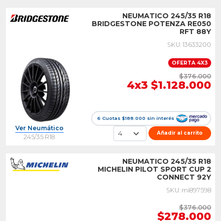
NEUMATICO 245/35 R18
BRIDGESTONE POTENZA RE050
RFT 88Y
SKU: 13633200
OFERTA 4X3
$376.000
4x3 $1.128.000
6 Cuotas $188.000 sin interés
Ver Neumático
Añadir al carrito
245/35 R18
NEUMATICO 245/35 R18
MICHELIN PILOT SPORT CUP 2
CONNECT 92Y
SKU: mi897598
$376.000
$278.000