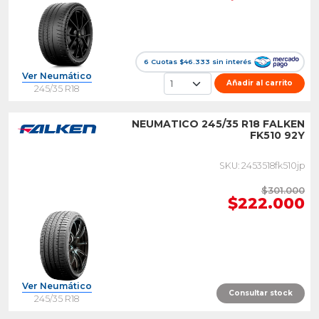
6 Cuotas $46.333 sin interés
Ver Neumático
Añadir al carrito
245/35 R18
NEUMATICO 245/35 R18 FALKEN
FK510 92Y
SKU: 2453518fk510jp
$301.000
$222.000
Ver Neumático
Consultar stock
245/35 R18