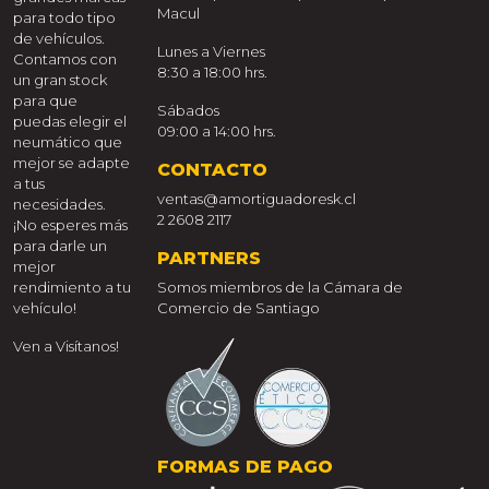
Macul
para todo tipo
de vehículos.
Lunes a Viernes
Contamos con
8:30 a 18:00 hrs.
un gran stock
para que
Sábados
puedas elegir el
09:00 a 14:00 hrs.
neumático que
mejor se adapte
CONTACTO
a tus
ventas@amortiguadoresk.cl
necesidades.
2 2608 2117
¡No esperes más
para darle un
PARTNERS
mejor
rendimiento a tu
Somos miembros de la Cámara de
vehículo!
Comercio de Santiago
Ven a Visítanos!
FORMAS DE PAGO