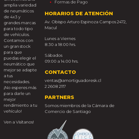
Formas de Pago
amplia variedad
de neumáticos
HORARIOS DE ATENCIÓN
de 4x3 y
Av. Obispo Arturo Espinoza Campos 2472,
grandes marcas
Macul
para todo tipo
de vehículos.
Lunes a Viernes
Contamos con
8:30 a 18:00 hrs.
un gran stock
para que
Sábados
puedas elegir el
09:00 a 14:00 hrs.
neumático que
mejor se adapte
CONTACTO
a tus
ventas@amortiguadoresk.cl
necesidades.
2 2608 2117
¡No esperes más
para darle un
PARTNERS
mejor
rendimiento a tu
Somos miembros de la Cámara de
vehículo!
Comercio de Santiago
Ven a Visítanos!