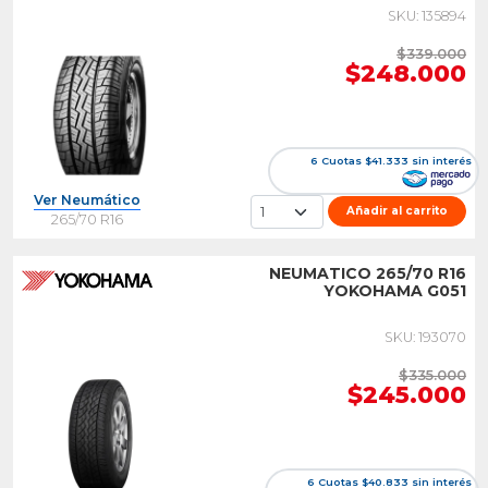
SKU: 135894
$339.000
$248.000
6 Cuotas $41.333 sin interés
Ver Neumático
Añadir al carrito
265/70 R16
NEUMATICO 265/70 R16
YOKOHAMA G051
SKU: 193070
$335.000
$245.000
6 Cuotas $40.833 sin interés