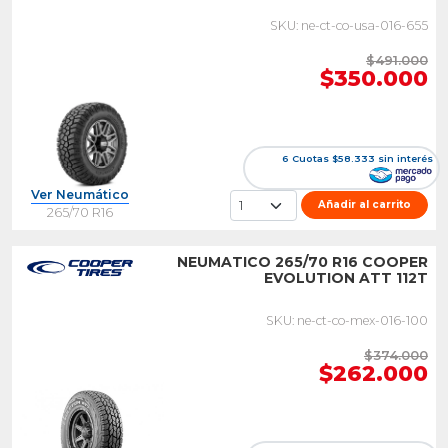
SKU: ne-ct-co-usa-016-655
$491.000
$350.000
6 Cuotas $58.333 sin interés
Ver Neumático
Añadir al carrito
265/70 R16
NEUMATICO 265/70 R16 COOPER
EVOLUTION ATT 112T
SKU: ne-ct-co-mex-016-100
$374.000
$262.000