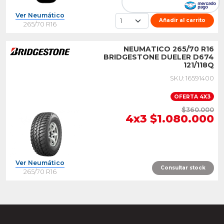
Ver Neumático
Añadir al carrito
265/70 R16
NEUMATICO 265/70 R16
BRIDGESTONE DUELER D674
121/118Q
SKU: 16591400
OFERTA 4X3
$360.000
4x3 $1.080.000
Ver Neumático
Consultar stock
265/70 R16