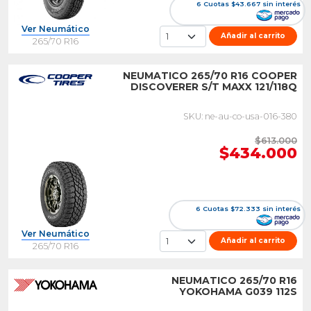
6 Cuotas $43.667 sin interés
Ver Neumático
Añadir al carrito
265/70 R16
NEUMATICO 265/70 R16 COOPER
DISCOVERER S/T MAXX 121/118Q
SKU: ne-au-co-usa-016-380
$613.000
$434.000
6 Cuotas $72.333 sin interés
Ver Neumático
Añadir al carrito
265/70 R16
NEUMATICO 265/70 R16
YOKOHAMA G039 112S