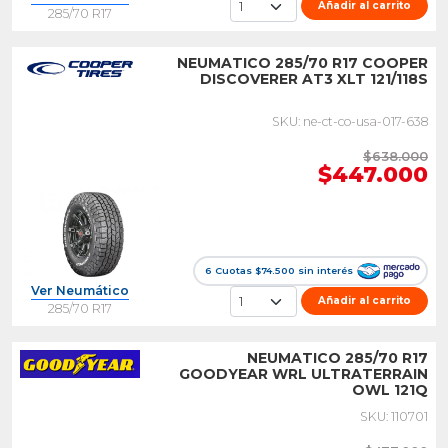
Añadir al carrito
285/70 R17
NEUMATICO 285/70 R17 COOPER
DISCOVERER AT3 XLT 121/118S
SKU: ne-ct-co-usa-017-638
$638.000
$447.000
6 Cuotas $74.500 sin interés
Ver Neumático
Añadir al carrito
285/70 R17
NEUMATICO 285/70 R17
GOODYEAR WRL ULTRATERRAIN
OWL 121Q
SKU: 110701