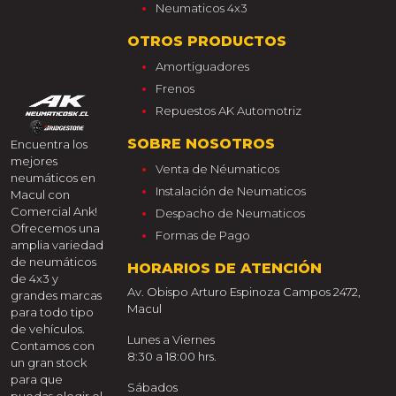
Neumaticos 4x3
OTROS PRODUCTOS
Amortiguadores
Frenos
Repuestos AK Automotriz
SOBRE NOSOTROS
Encuentra los
mejores
Venta de Néumaticos
neumáticos en
Instalación de Neumaticos
Macul con
Comercial Ank!
Despacho de Neumaticos
Ofrecemos una
Formas de Pago
amplia variedad
de neumáticos
HORARIOS DE ATENCIÓN
de 4x3 y
Av. Obispo Arturo Espinoza Campos 2472,
grandes marcas
Macul
para todo tipo
de vehículos.
Lunes a Viernes
Contamos con
8:30 a 18:00 hrs.
un gran stock
para que
Sábados
puedas elegir el