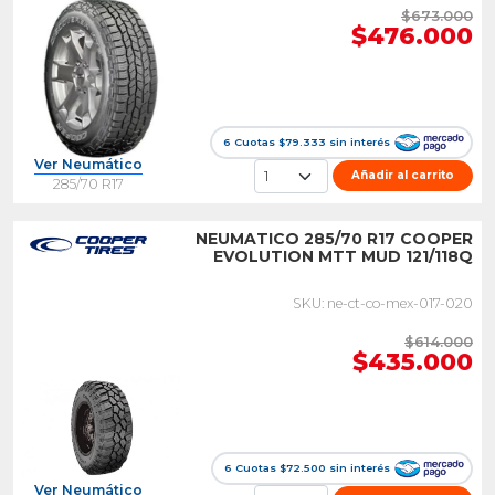
$673.000
$476.000
6 Cuotas $79.333 sin interés
Ver Neumático
Añadir al carrito
285/70 R17
NEUMATICO 285/70 R17 COOPER
EVOLUTION MTT MUD 121/118Q
SKU: ne-ct-co-mex-017-020
$614.000
$435.000
6 Cuotas $72.500 sin interés
Ver Neumático