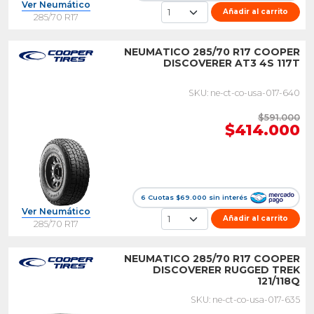
Ver Neumático
Añadir al carrito
285/70 R17
NEUMATICO 285/70 R17 COOPER
DISCOVERER AT3 4S 117T
SKU: ne-ct-co-usa-017-640
$591.000
$414.000
6 Cuotas $69.000 sin interés
Ver Neumático
Añadir al carrito
285/70 R17
NEUMATICO 285/70 R17 COOPER
DISCOVERER RUGGED TREK
121/118Q
SKU: ne-ct-co-usa-017-635