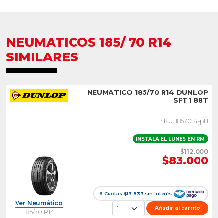
NEUMATICOS 185/ 70 R14
SIMILARES
NEUMATICO 185/70 R14 DUNLOP
SPT1 88T
SKU: 1857014spt1
INSTALA EL LUNES EN RM
$112.000
$83.000
6 Cuotas $13.833 sin interés
Ver Neumático
Añadir al carrito
185/70 R14