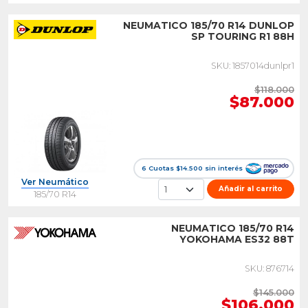
NEUMATICO 185/70 R14 DUNLOP
SP TOURING R1 88H
SKU: 1857014dunlpr1
$118.000
$87.000
6 Cuotas $14.500 sin interés
Ver Neumático
Añadir al carrito
185/70 R14
NEUMATICO 185/70 R14
YOKOHAMA ES32 88T
SKU: 876714
$145.000
$106.000