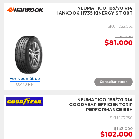
NEUMATICO 185/70 R14
HANKOOK H735 KINERGY ST 88T
SKU: 1022052
$115.000
$81.000
Ver Neumático
Consultar stock
185/70 R14
NEUMATICO 185/70 R14
GOODYEAR EFFICIENTGRIP
PERFORMANCE 88H
SKU: 107830
$143.000
$102.000