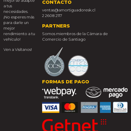
mejor se adapte
CONTACTO
a tus
ventas@amortiguadoresk.cl
necesidades.
2 2608 2117
¡No esperes más
para darle un
PARTNERS
mejor
rendimiento a tu
Somos miembros de la Cámara de
vehículo!
Comercio de Santiago
Ven a Visítanos!
FORMAS DE PAGO