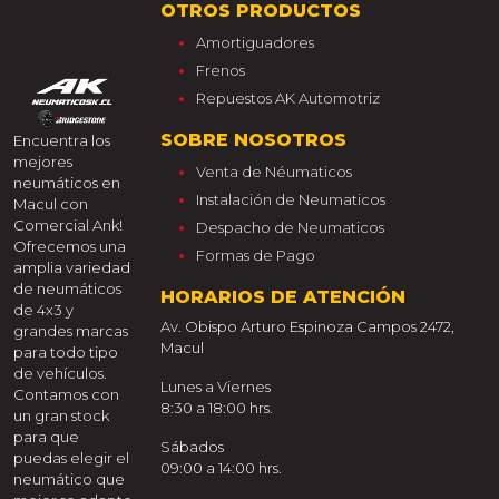
OTROS PRODUCTOS
Amortiguadores
Frenos
Repuestos AK Automotriz
SOBRE NOSOTROS
Encuentra los
mejores
Venta de Néumaticos
neumáticos en
Instalación de Neumaticos
Macul con
Comercial Ank!
Despacho de Neumaticos
Ofrecemos una
Formas de Pago
amplia variedad
de neumáticos
HORARIOS DE ATENCIÓN
de 4x3 y
Av. Obispo Arturo Espinoza Campos 2472,
grandes marcas
Macul
para todo tipo
de vehículos.
Lunes a Viernes
Contamos con
8:30 a 18:00 hrs.
un gran stock
para que
Sábados
puedas elegir el
09:00 a 14:00 hrs.
neumático que