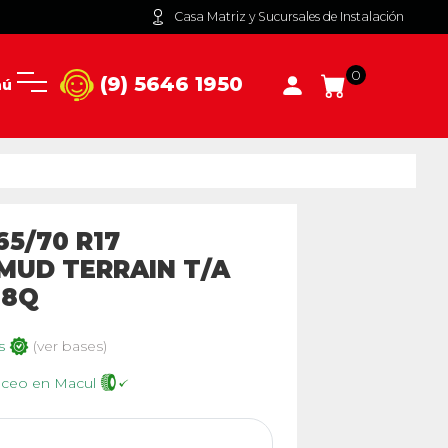
Casa Matriz y Sucursales de Instalación
0
(9) 5646 1950
nú
5/70 R17
MUD TERRAIN T/A
18Q
os
(ver bases)
anceo en Macul