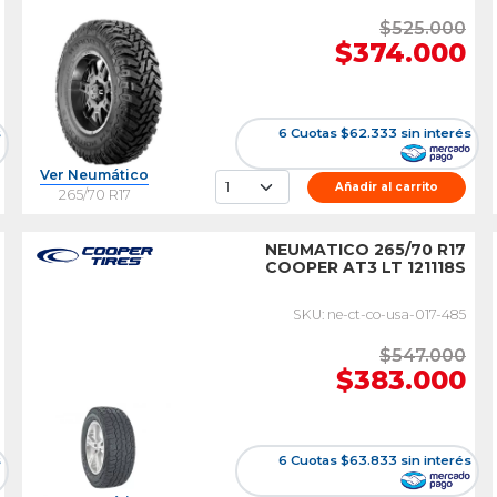
$525.000
$374.000
s
6 Cuotas $62.333 sin interés
Ver Neumático
Añadir al carrito
265/70 R17
NEUMATICO 265/70 R17
COOPER AT3 LT 121118S
SKU: ne-ct-co-usa-017-485
$547.000
$383.000
s
6 Cuotas $63.833 sin interés