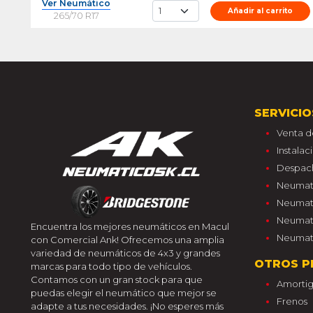
Ver Neumático
Añadir al carrito
265/70 R17
SERVICIO
Venta d
Instala
Despac
Neumati
Neumati
Neumati
Encuentra los mejores neumáticos en Macul
Neumati
con Comercial Ank! Ofrecemos una amplia
variedad de neumáticos de 4x3 y grandes
OTROS P
marcas para todo tipo de vehículos.
Contamos con un gran stock para que
Amorti
puedas elegir el neumático que mejor se
Frenos
adapte a tus necesidades. ¡No esperes más