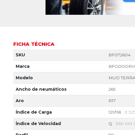
FICHA TÉCNICA
SKU
BF072604
Marca
BFGOODRI
Modelo
MUD TERRAI
Ancho de neumáticos
265
Aro
R17
Índice de Carga
121/118
(1.3
Índice de Velocidad
Q
(160 KM 