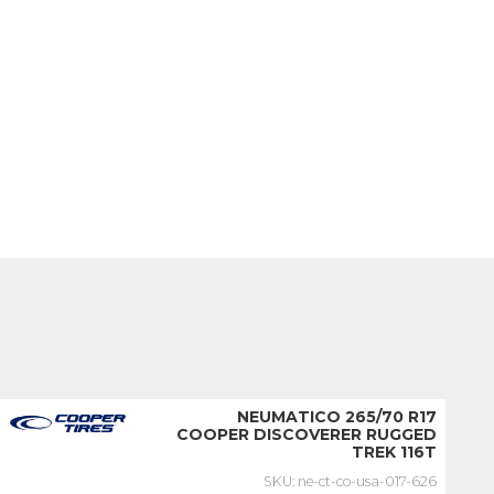
NEUMATICO 265/70 R17
COOPER DISCOVERER RUGGED
TREK 116T
SKU: ne-ct-co-usa-017-626