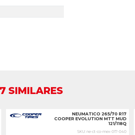
7 SIMILARES
NEUMATICO 265/70 R17
COOPER EVOLUTION MTT MUD
121/118Q
SKU: ne-ct-co-mex-017-040