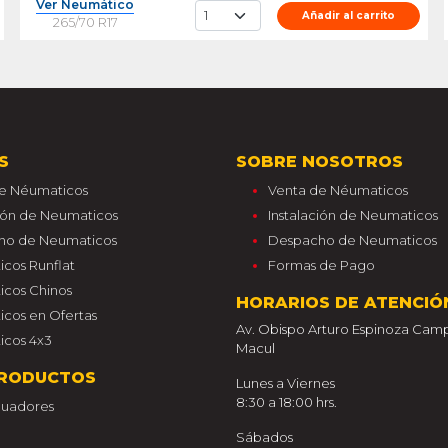
Ver Neumático
Añadir al carrito
265/70 R17
S
SOBRE NOSOTROS
e Néumaticos
Venta de Néumaticos
ción de Neumaticos
Instalación de Neumaticos
ho de Neumaticos
Despacho de Neumaticos
cos Runflat
Formas de Pago
cos Chinos
HORARIOS DE ATENCIÓ
cos en Ofertas
Av. Obispo Arturo Espinoza Camp
cos 4x3
Macul
RODUCTOS
Lunes a Viernes
8:30 a 18:00 hrs.
guadores
Sábados