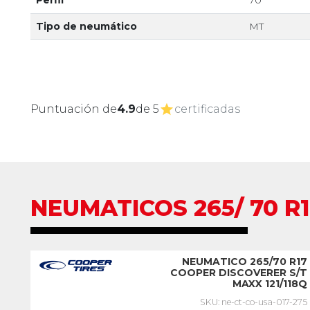
Perfil
70
Tipo de neumático
MT
Puntuación de
4.9
de 5
certificadas
NEUMATICOS 265/ 70 R1
NEUMATICO 265/70 R17
COOPER DISCOVERER S/T
MAXX 121/118Q
SKU: ne-ct-co-usa-017-275