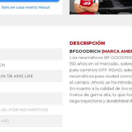
DESCRIPCIÓN
BFGOODRICH
(MARCA AME
Los neumáticos BF GOODRICH
150 años en el mercado, sobre
CH
para caminos OFF ROAD, ademá
N T/A KM3 LRE
neumáticos para ciudad como pa
el campo. Ahora, se ha introd
En cuanto a la calidad de lo
marca de gama alta, lo que lo
larga trayectoria y durabilidad
25 KG POR NEUMÁTICO)
/ HR)