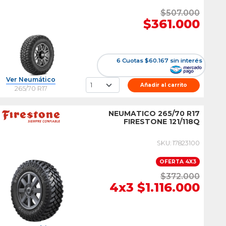
$507.000
$361.000
6 Cuotas $60.167 sin interés
Ver Neumático
Añadir al carrito
265/70 R17
NEUMATICO 265/70 R17
FIRESTONE 121/118Q
SKU: 17823100
OFERTA 4X3
$372.000
4x3 $1.116.000