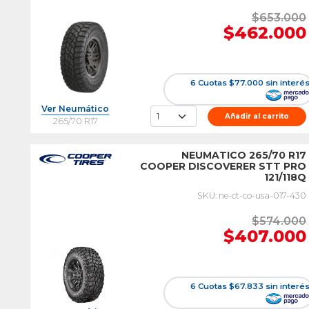
$653.000
$462.000
6 Cuotas $77.000 sin interé
Ver Neumático
Añadir al carrito
265/70 R17
NEUMATICO 265/70 R17
COOPER DISCOVERER STT PRO
121/118Q
SKU: ne-ct-co-usa-017-430
$574.000
$407.000
6 Cuotas $67.833 sin interé