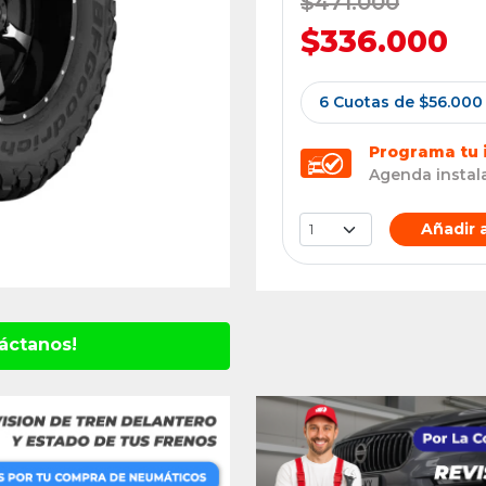
$471.000
$336.000
6 Cuotas de $56.000
Programa tu 
Agenda instala
Añadir a
áctanos!