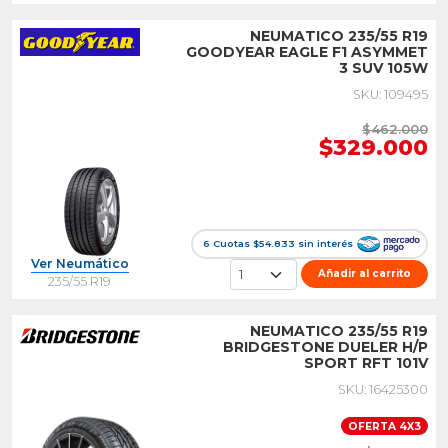
NEUMATICO 235/55 R19
GOODYEAR EAGLE F1 ASYMMET
3 SUV 105W
SKU: 109495
$462.000
$329.000
6 Cuotas $54.833 sin interés
Ver Neumático
Añadir al carrito
235/55 R19
NEUMATICO 235/55 R19
BRIDGESTONE DUELER H/P
SPORT RFT 101V
SKU: 16425300
OFERTA 4X3