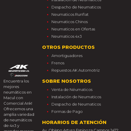
Despacho de Neumaticos
Neumaticos Runflat
Neumaticos Chinos
Neumaticos en Ofertas
Neumaticos 4x3
OTROS PRODUCTOS
Amortiguadores
Frenos
Repuestos AK Automotriz
SOBRE NOSOTROS
Encuentra los
mejores
Venta de Néumaticos
neumáticos en
Instalación de Neumaticos
Macul con
Comercial Ank!
Despacho de Neumaticos
Ofrecemos una
Formas de Pago
amplia variedad
de neumáticos
HORARIOS DE ATENCIÓN
de 4x3 y
Av. Obispo Arturo Espinoza Campos 2472,