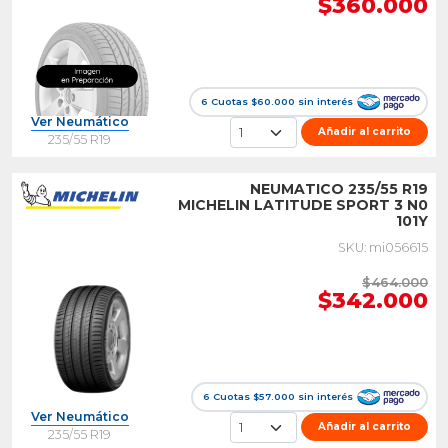
$360.000
6 Cuotas $60.000 sin interés
Ver Neumático
Añadir al carrito
235/55 R19
NEUMATICO 235/55 R19
MICHELIN LATITUDE SPORT 3 N0
101Y
SKU: mi056615
$464.000
$342.000
6 Cuotas $57.000 sin interés
Ver Neumático
Añadir al carrito
235/55 R19