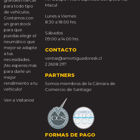
grandes marcas
Macul
para todo tipo
de vehículos.
Lunes a Viernes
Contamos con
8:30 a 18:00 hrs.
un gran stock
para que
Sábados
puedas elegir el
09:00 a 14:00 hrs.
neumático que
mejor se adapte
CONTACTO
a tus
ventas@amortiguadoresk.cl
necesidades.
2 2608 2117
¡No esperes más
para darle un
PARTNERS
mejor
rendimiento a tu
Somos miembros de la Cámara de
vehículo!
Comercio de Santiago
Ven a Visítanos!
FORMAS DE PAGO