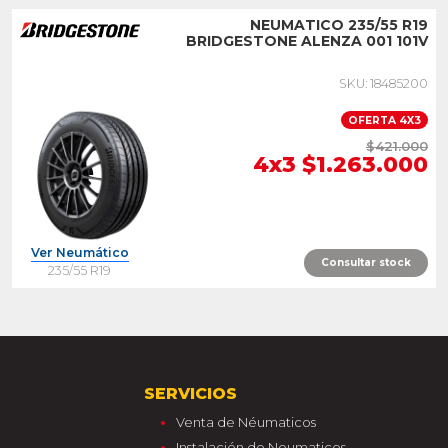
NEUMATICO 235/55 R19
BRIDGESTONE ALENZA 001 101V
SKU: 18485200
OFERTA 4X3
$421.000
4x3 $1.263.000
Ver Neumático
Consultar stock
235/55 R19
SERVICIOS
Venta de Néumaticos
Instalación de Neumaticos