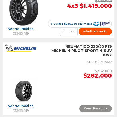
$473.000
4x3 $1.419.000
6 Cuotas $236.500 sin interés
Ver Neumático
Añadir al carrito
235/55 R19
NEUMATICO 235/55 R19
MICHELIN PILOT SPORT 4 SUV
105Y
SKU: mi490662
$382.000
$282.000
Ver Neumático
Consultar stock
235/55 R19